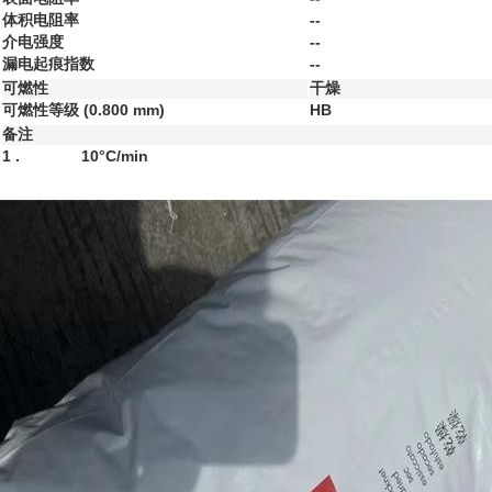
体积电阻率
--
介电强度
--
漏电起痕指数
--
可燃性
干燥
可燃性等级
(0.800 mm)
HB
备注
1 .
10°C/min