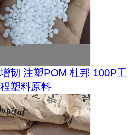
增韧 注塑POM 杜邦 100P工
程塑料原料