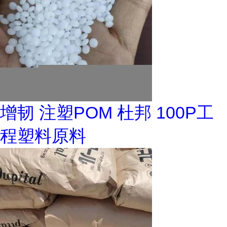
增韧 注塑POM 杜邦 100P工
程塑料原料