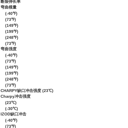
断裂伸长率
弯曲模量
(-40℉)
(73℉)
(149℉)
(199℉)
(248℉)
(73℉)
弯曲强度
(-40℉)
(73℉)
(149℉)
(199℉)
(248℉)
(73℉)
CHARPY缺口冲击强度 (23℃)
Charpy冲击强度
(23℃)
(-30℃)
IZOD缺口冲击
(-40℉)
(73℉)