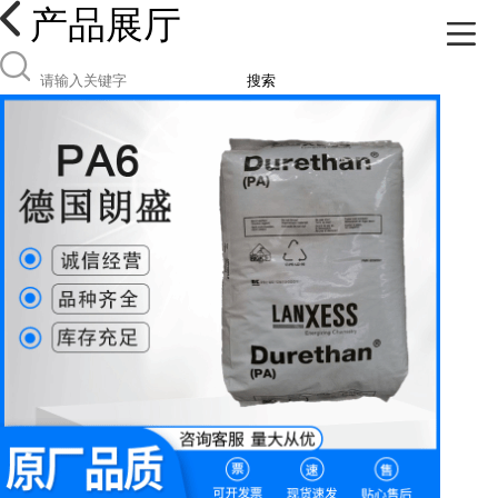
产品展厅
搜索