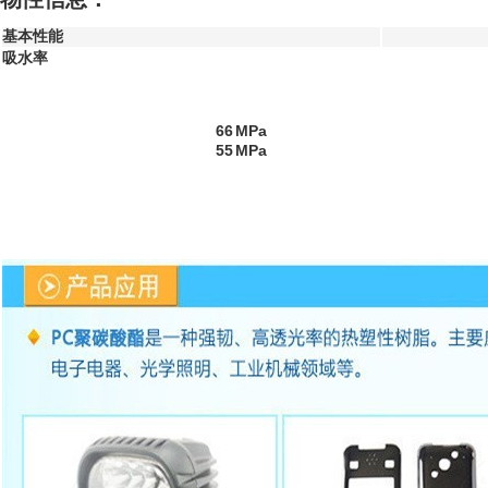
基本性能
吸水率
66
MPa
55
MPa