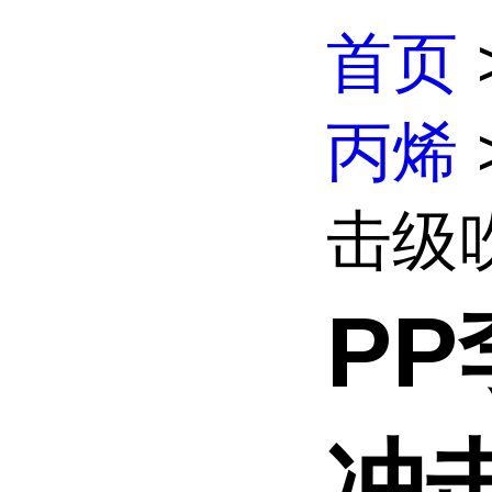
首页
丙烯
击级吹
PP
冲