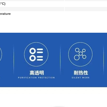
3°C)
erature