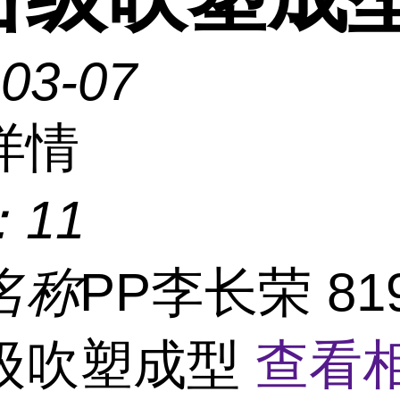
-03-07
详情
：
11
名称
PP李长荣 81
级吹塑成型
查看