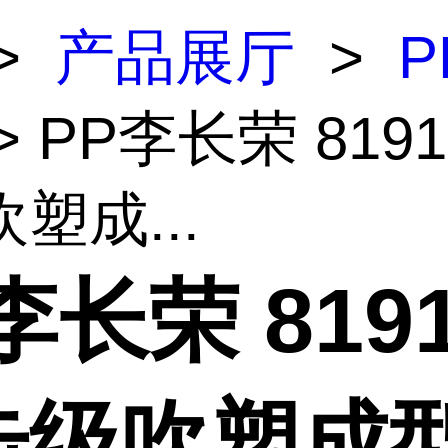
>
产品展厅
>
P
> PP李长荣 819
塑成...
李长荣 819
击级吹塑成