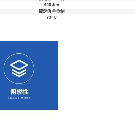
440
J/m
额定值
单位制
73
°C