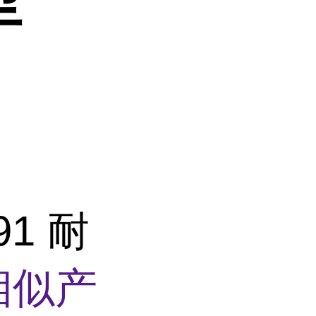
91 耐
相似产