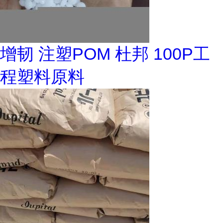
增韧 注塑POM 杜邦 100P工
程塑料原料