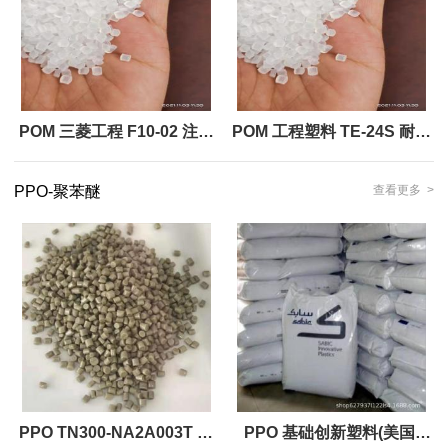
零件
POM 三菱工程 F10-02 注塑
POM 工程塑料 TE-24S 耐冲
级电气元件 电子数据处理 工
击级粘度 高抗撞击性 韧性良
PPO-聚苯醚
查看更多 >
业部件 厚壁配件（部件） 机
好
器/机械部件 汽车领域的应
PPO TN300-NA2A003T 注
PPO 基础创新塑料(美国)