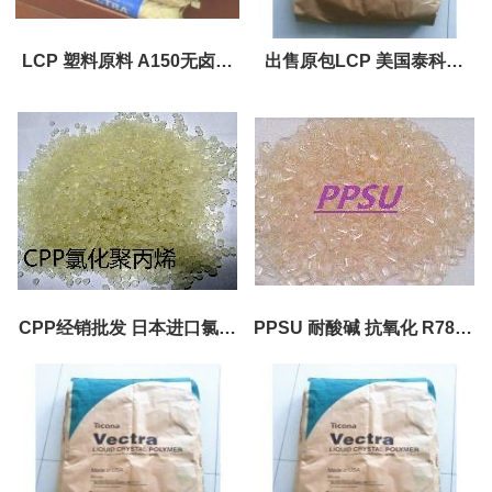
LCP 塑料原料 A150无卤；
出售原包LCP 美国泰科纳
阻燃性能
FIT30料原料
CPP经销批发 日本进口氯化
PPSU 耐酸碱 抗氧化 R7800
聚丙烯树脂 价格优惠 油墨树
黑色. 金色 深灰. 白色 蓝色.
脂
黄色的