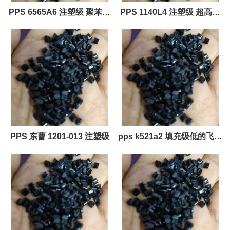
PPS 6565A6 注塑级 聚苯硫
PPS 1140L4 注塑级 超高韧
醚PPS
性 刚性，高 高强度 可焊接
良好的电气性能 耐化学性良
好 耐热性，高 硬度高
PPS 东曹 1201-013 注塑级
pps k521a2 填充级低的飞边
良好的成型性能