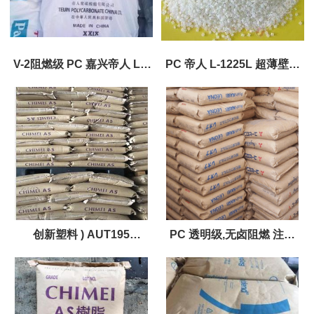
V-2阻燃级 PC 嘉兴帝人 LV-
PC 帝人 L-1225L 超薄壁型
2225L
电器电子电器
创新塑料 ) AUT195
PC 透明级,无卤阻燃 注塑
BK1343M原厂原料
945A-116 阻燃级 填充物:透
明级,无卤阻燃 注塑 外观:清