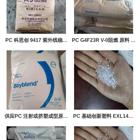
晰/透明 物性信息：的拷贝
PC 科思创 9417 紫外线稳定
PC G4F23R V-0阻燃 原料 工
剂工程塑料原料
程塑料原料
供应PC 注射或挤塑成型原料
PC 基础创新塑料 EXL1414
紫外线稳定，易脱模
BK1A068 耐寒