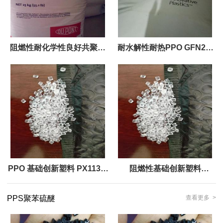
阻燃性耐化学性良好共聚物
耐水解性耐热PPO GFN2V-
塑料原料PPOSE100X 注塑
960注塑
级
PPO 基础创新塑料 PX1134-
阻燃性基础创新塑料
701共聚物
SE1GFN1-701 注塑级 玻璃
PPS聚苯硫醚
查看更多 >
纤维增强材料, 10% 填料按重