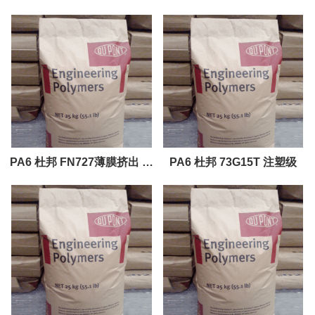
定剂
增强级 玻璃\矿物, 40% 填料
按重量 添加剂 热稳定剂 脱模
特性 可
PA6 杜邦 FN727薄膜挤出 吹
PA6 杜邦 73G15T 注塑级
塑成型 挤出