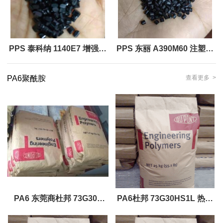
PPS 泰科纳 1140E7 增强级
PPS 东丽 A390M60 注塑级
耐热性，高 硬度高 阻燃性
阻燃/额定火焰工程塑料原料
PA6聚酰胺
查看更多 >
PA6 东莞商杜邦 73G30T
PA6杜邦 73G30HS1L 热稳
NC010
定剂 塑料原料