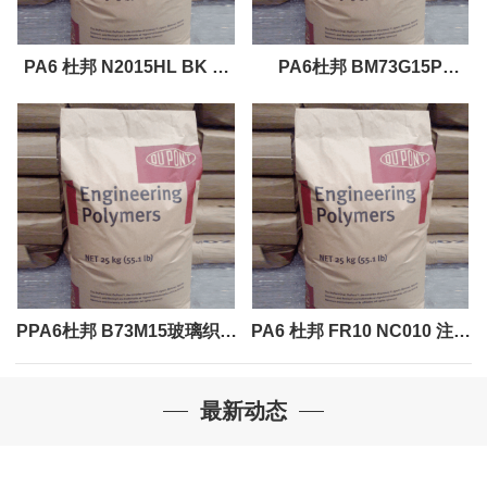
PA6 杜邦 N2015HL BK 注
PA6杜邦 BM73G15P
塑级
BK317吹塑成型热稳定剂
PA6
PPA6杜邦 B73M15玻璃织物
PA6 杜邦 FR10 NC010 注塑
增强材料, 15% 填料按重量
级
最新动态