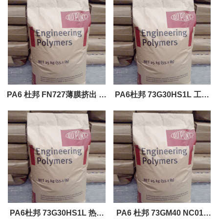
PA6 杜邦 FN727薄膜挤出 薄
PA6杜邦 73G30HS1L 工程
膜挤出 吹塑成型 挤出 片材挤
塑料原料
出成型 涂层 型材挤出成型 注
射成型
PA6杜邦 73G30HS1L 热稳
PA6 杜邦 73GM40 NC010