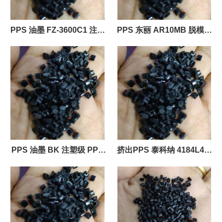
PPS 油墨 FZ-3600C1 注塑
PPS 东丽 AR10MB 脱模级
级
65% 玻璃矿物
PPS 油墨 BK 注塑级 PPS
挤出PPS 泰科纳 4184L4增
FZ-1130
强级 耐热性，高 硬度高 阻燃
性