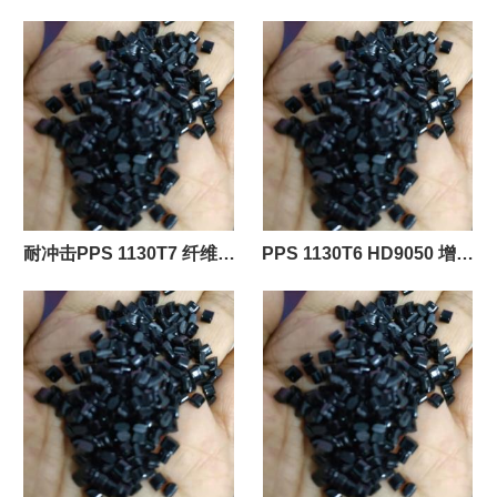
额定火焰 高强度 聚苯硫醚
定火焰 高强度
#|PPS
耐冲击PPS 1130T7 纤维增
PPS 1130T6 HD9050 增强
强材料抗撞击性
级工程塑料原料