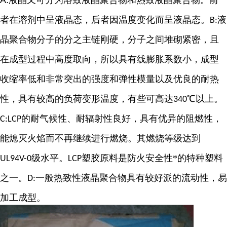
A:
液晶又可分为溶致液晶聚合物和热致液晶聚合物。前
者在溶剂中呈液晶态，后者因温度变化而呈液晶态。
液
B:
晶聚合物分子的分之主链刚硬，分子之间堆砌紧密，且
在成型过程中高度取向，所以具有线膨胀系数小，成型
收缩率低和非常突出的强度和弹性模量以及优良的耐热
性，具有较高的负荷变形温度，有些可高达
℃以上。
340
的耐气候性、耐辐射性良好，具有优异的阻燃性，
C:LCP
能熄灭火焰而不再继续进行燃烧。其燃烧等级达到
级水平。
塑胶原料是防火安全性*的特种塑料
UL94V-0
LCP
之一。
一般热致性液晶聚合物具有较好派的流动性，易
D:
加工成型。