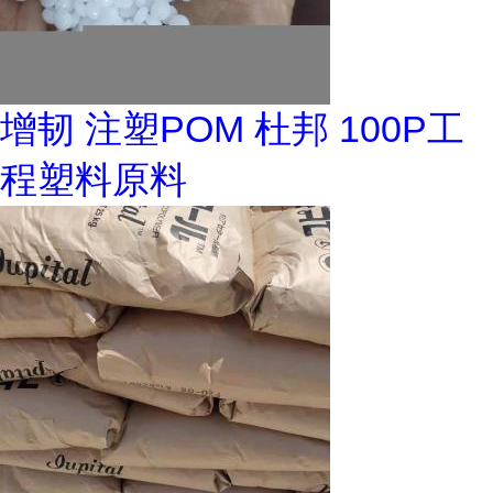
增韧 注塑POM 杜邦 100P工
程塑料原料