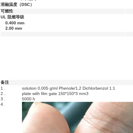
溶融温度（DSC）
可燃性
UL 阻燃等级
0.400 mm
2.00 mm
备注
1 .
solution 0,005 g/ml Phenole/1,2 Dichlorbenzol 1:1
2 .
plate with film gate 150*150*3 mm3
3 .
5000 h
4 .