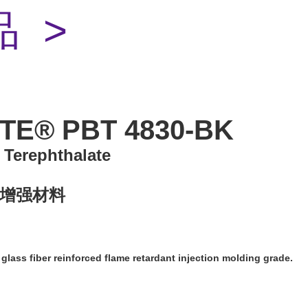
 >
TE® PBT 4830-BK
 Terephthalate
维增强材料
glass fiber reinforced flame retardant injection molding grade.