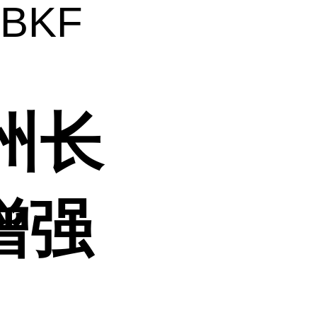
BKF
州长
 增强