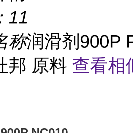
：
11
名称
润滑剂900P 
杜邦 原料
查看相
 900P NC010