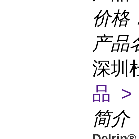
价格
产品
深圳
品 >
简介
Delrin®