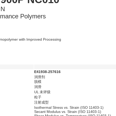
IN
rmance Polymers
omopolymer with Improved Processing
E41938-257616
润滑剂
脱模
润滑
UL 未评级
粒子
注射成型
Isothermal Stress vs. Strain (ISO 11403-1)
Secant Modulus vs. Strain (ISO 11403-1)
Shear Modulus vs. Temperature (ISO 11403-1)