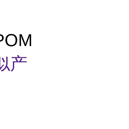
POM
似产