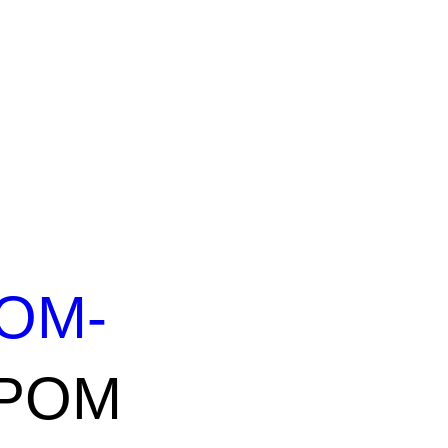
OM-
POM