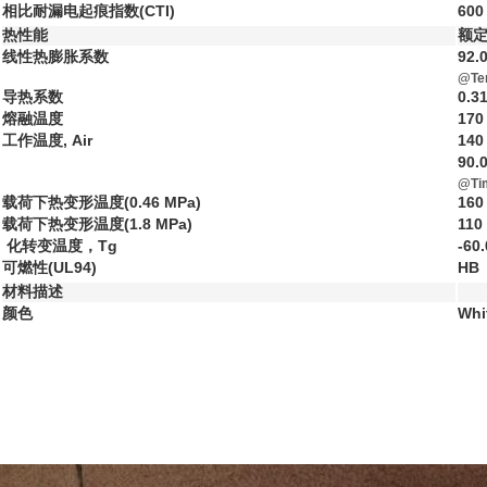
相比耐漏电起痕指数(CTI)
600
热性能
额定
线性热膨胀系数
92.
@Tem
导热系数
0.3
熔融温度
170
工作温度, Air
140
90.
@Tim
载荷下热变形温度(0.46 MPa)
160
载荷下热变形温度(1.8 MPa)
110
化转变温度，Tg
-60.
可燃性(UL94)
HB
材料描述
颜色
Whi