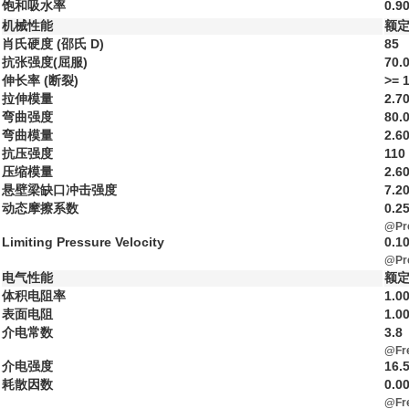
饱和吸水率
0.9
机械性能
额定
肖氏硬度 (邵氏 D)
85
抗张强度(屈服)
70.
伸长率 (断裂)
>= 
拉伸模量
2.7
弯曲强度
80.
弯曲模量
2.6
抗压强度
110
压缩模量
2.6
悬壁梁缺口冲击强度
7.2
动态摩擦系数
0.2
@Pre
Limiting Pressure Velocity
0.1
@Pre
电气性能
额定
体积电阻率
1.0
表面电阻
1.0
介电常数
3.8
@Fre
介电强度
16.
耗散因数
0.0
@Fr