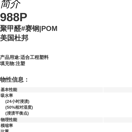
简介
988P
聚甲醛#赛钢|POM
美国杜邦
产品用途:适合工程塑料
填充物:注塑
物性信息：
基本性能
吸水率
(24小时浸渍)
(50%相对湿度)
(浸渍平衡点)
物理性能
模缩率
比重