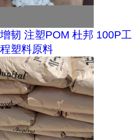
增韧 注塑POM 杜邦 100P工
程塑料原料