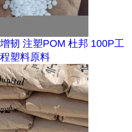
增韧 注塑POM 杜邦 100P工
程塑料原料