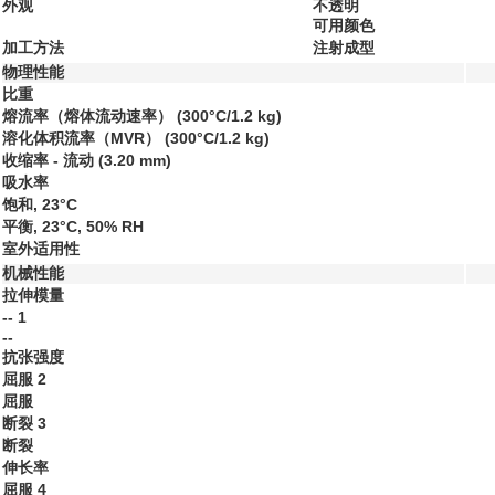
外观
不透明
可用颜色
加工方法
注射成型
物理性能
比重
熔流率（熔体流动速率）
(300°C/1.2 kg)
溶化体积流率（MVR）
(300°C/1.2 kg)
收缩率 - 流动
(3.20 mm)
吸水率
饱和, 23°C
平衡, 23°C, 50% RH
室外适用性
机械性能
拉伸模量
--
1
--
抗张强度
屈服
2
屈服
断裂
3
断裂
伸长率
屈服
4