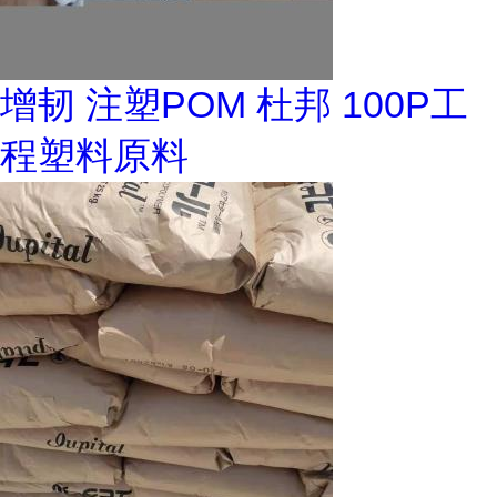
增韧 注塑POM 杜邦 100P工
程塑料原料