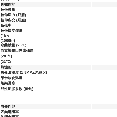
机械性能
拉伸模量
拉伸应力 (屈服)
拉伸应变 (屈服)
断张率
拉伸蠕变模量
(1hr)
(1000hr)
弯曲模量 (23℃)
简支梁缺口冲击强度
(-30℃)
(23℃)
热性能
热变形温度 (1.8MPa.未退火)
维卡软化温度
熔融温度
线性膨胀系数 (流动)
电器性能
表面电阻率