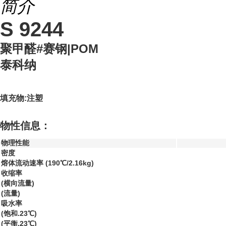
简介
S 9244
聚甲醛#赛钢|POM
泰科纳
填充物:注塑
物性信息：
物理性能
密度
熔体流动速率 (190℃/2.16kg)
收缩率
(横向流量)
(流量)
吸水率
(饱和.23℃)
(平衡.23℃)