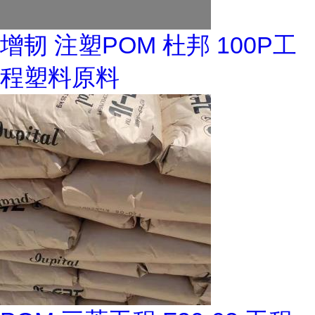
增韧 注塑POM 杜邦 100P工
程塑料原料