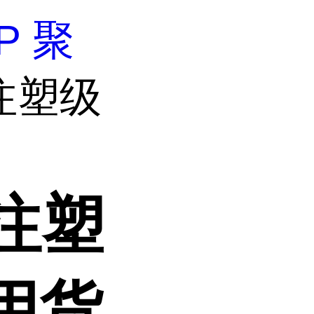
P 聚
 注塑级
 注塑
用货