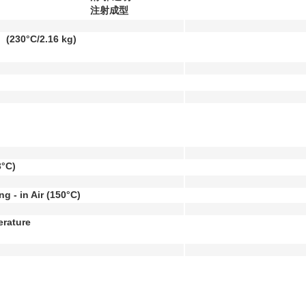
注射成型
）
(230°C/2.16 kg)
3°C)
g - in Air
(150°C)
erature