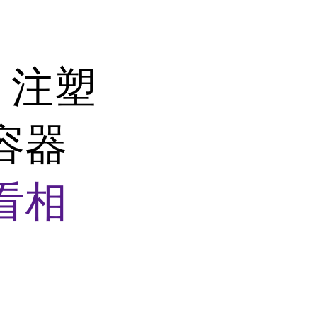
Y 注塑
容器
看相