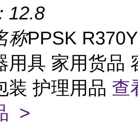
：
12.8
名称
PPSK R370
器用具 家用货品 
包装 护理用品
查
 >