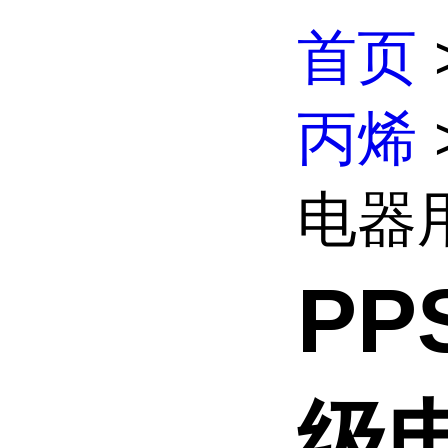
首页
丙烯
电器用
PP
级