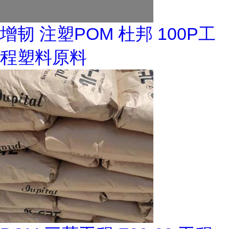
增韧 注塑POM 杜邦 100P工
程塑料原料