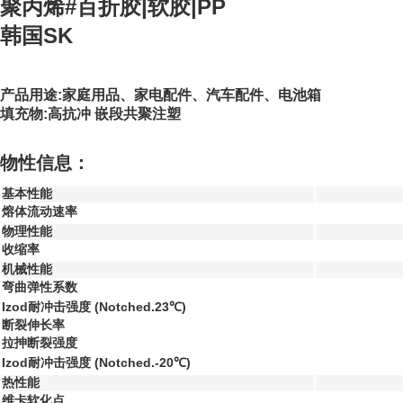
聚丙烯#百折胶|软胶|PP
韩国SK
产品用途:家庭用品、家电配件、汽车配件、电池箱
填充物:高抗冲 嵌段共聚注塑
物性信息：
基本性能
熔体流动速率
物理性能
收缩率
机械性能
弯曲弹性系数
Izod耐冲击强度 (Notched.23℃)
断裂伸长率
拉抻断裂强度
Izod耐冲击强度 (Notched.-20℃)
热性能
维卡软化点