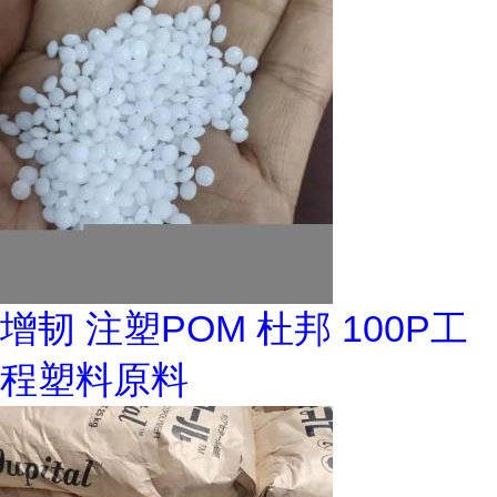
增韧 注塑POM 杜邦 100P工
程塑料原料