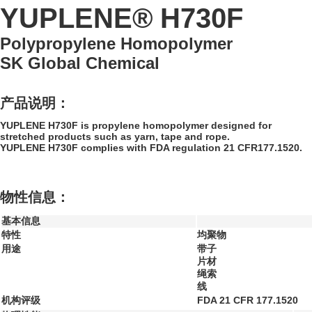
YUPLENE® H730F
Polypropylene Homopolymer
SK Global Chemical
产品说明：
YUPLENE H730F is propylene homopolymer designed for
stretched products such as yarn, tape and rope.
YUPLENE H730F complies with FDA regulation 21 CFR177.1520.
物性信息：
基本信息
特性
均聚物
用途
带子
片材
绳索
线
机构评级
FDA 21 CFR 177.1520