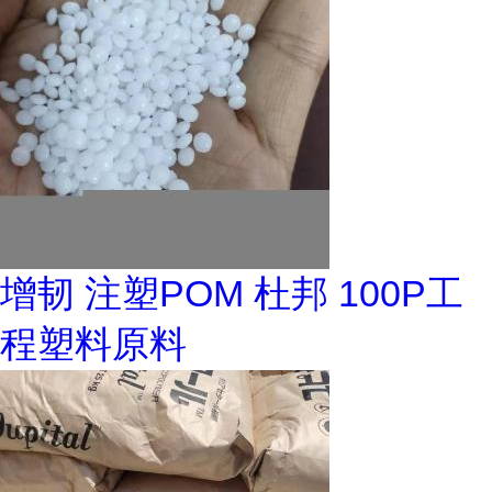
增韧 注塑POM 杜邦 100P工
程塑料原料