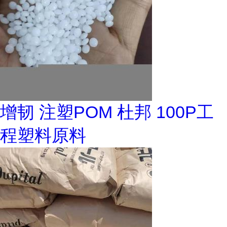
增韧 注塑POM 杜邦 100P工
程塑料原料