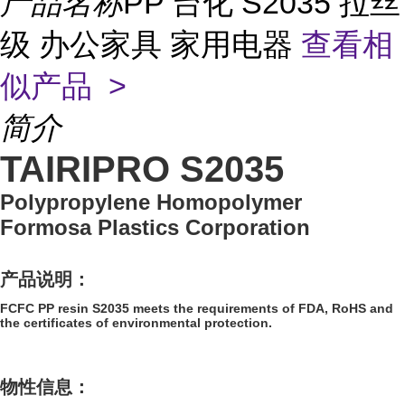
产品名称
PP 台化 S2035 拉丝
级 办公家具 家用电器
查看相
似产品 >
简介
TAIRIPRO S2035
Polypropylene Homopolymer
Formosa Plastics Corporation
产品说明：
FCFC PP resin S2035 meets the requirements of FDA, RoHS and
the certificates of environmental protection.
物性信息：