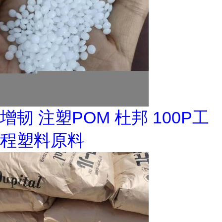
增韧 注塑POM 杜邦 100P工
程塑料原料