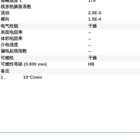
熔融温度
1
178
线形热膨胀系数
流动
2.0E-5
横向
1.5E-4
电气性能
干燥
表面电阻率
--
体积电阻率
--
介电强度
--
漏电起痕指数
--
可燃性
干燥
可燃性等级
(0.800 mm)
HB
备注
1 .
10°C/min