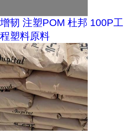
增韧 注塑POM 杜邦 100P工
程塑料原料