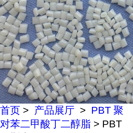
首页
>
产品展厅
>
PBT 聚
对苯二甲酸丁二醇脂
> PBT