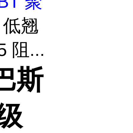
BT 聚
 低翘
 阻...
巴斯
燃级