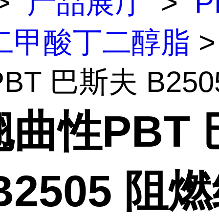
>
产品展厅
>
P
二甲酸丁二醇脂
>
T 巴斯夫 B2505
曲性PBT 
B2505 阻