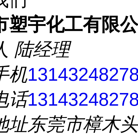
市塑宇化工有限
人
陆经理
手机
1314324827
电话
1314324827
地址
东莞市樟木