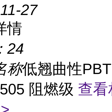
11-27
详情
：
24
名称
低翘曲性PBT
2505 阻燃级
查看
>