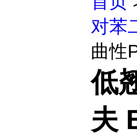
首页
对苯
曲性PB
低翘
夫 