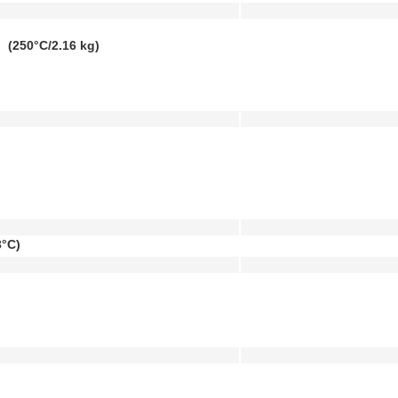
）
(250°C/2.16 kg)
3°C)