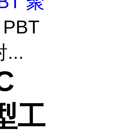
BT 聚
 PBT
...
C
型工