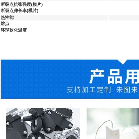
断裂点抗张强度(模片)
断裂点伸长率(模片)
热性能
熔点
环球软化温度