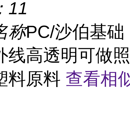
：
11
名称
PC/沙伯基础 
外线高透明可做
塑料原料
查看相