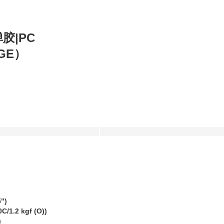
胶|PC
GE）
")
1.2 kgf (O))
)