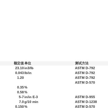
额定值
单位
测试方法
23.10
in3/lb
ASTM D-792
0.043
lb/in
ASTM D-792
1.20
ASTM D-792
ASTM D-570
0.35
%
0.58
%
5-7
in/in E-3
ASTM D-955
7.0
g/10 min
ASTM D-1238
0.150
%
ASTM D-570