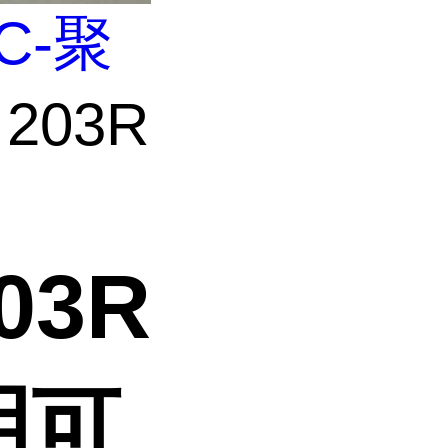
C-聚
203R
03R
明可