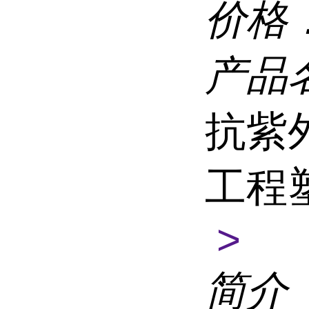
价格
产品
抗紫
工程
>
简介