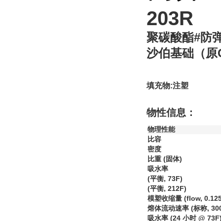
203R
聚碳酸酯#防弹
沙伯基础（原
填充物:注塑
物性信息：
物理性能
比容
密度
比重 (固体)
吸水率
(平衡, 73F)
(平衡, 212F)
模塑收缩量 (flow, 0.125
熔体流动速率 (标称, 300C/
吸水率 (24 小时 @ 73F