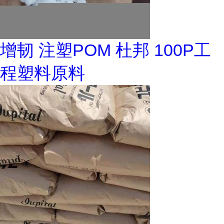
增韧 注塑POM 杜邦 100P工
程塑料原料