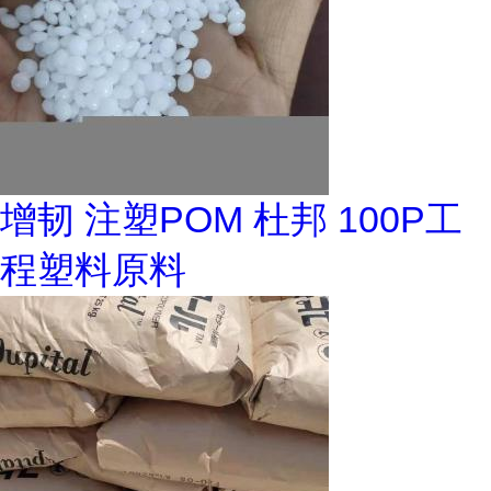
增韧 注塑POM 杜邦 100P工
程塑料原料