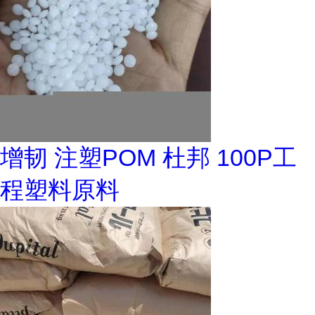
增韧 注塑POM 杜邦 100P工
程塑料原料