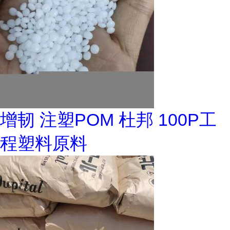
增韧 注塑POM 杜邦 100P工
程塑料原料