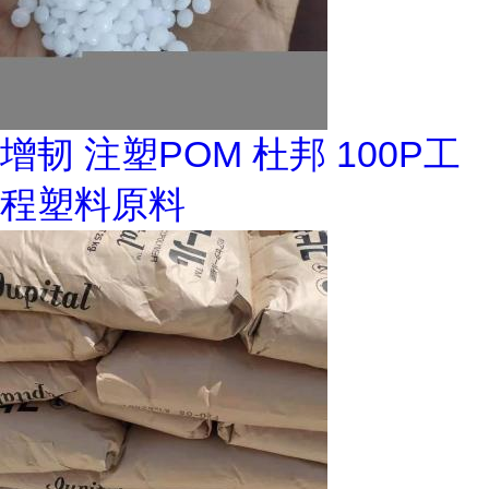
增韧 注塑POM 杜邦 100P工
程塑料原料