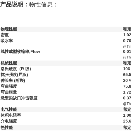
产品说明：
物性信息：
物理性能
额定
密度
1.0
吸水率
0.7
@Ti
线性成型收缩率,Flow
0.0
@Th
机械性能
额定
洛氏硬度（R 级）
106
抗张强度(屈服)
65.
伸长率 (断裂)
20 
弯曲强度
75.
弯曲模量
1.7
悬壁梁缺口冲击强度
0.3
@Th
电气性能
额定
体积电阻率
1.0
介电强度
25.
热性能
额定