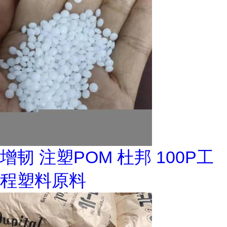
增韧 注塑POM 杜邦 100P工
程塑料原料