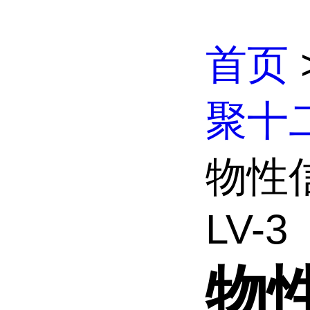
首页
聚十
物性信
LV-3
物性