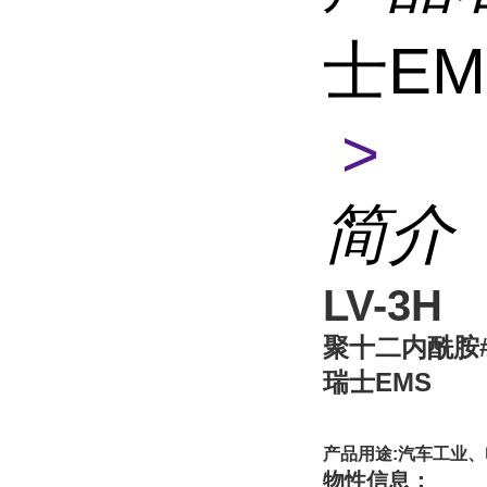
士EM
>
简介
LV-3H
聚十二内酰胺#尼
瑞士EMS
产品用途:汽车工业
物性信息：