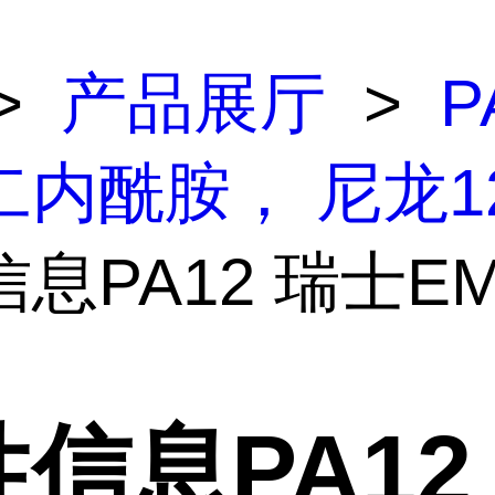
>
产品展厅
>
P
二内酰胺， 尼龙1
息PA12 瑞士E
信息PA12