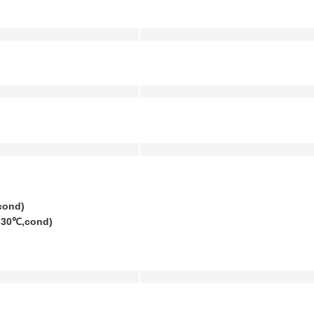
ond)
30℃,cond)