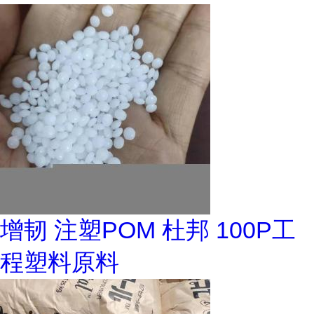
增韧 注塑POM 杜邦 100P工
程塑料原料