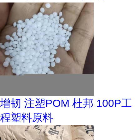
增韧 注塑POM 杜邦 100P工
程塑料原料