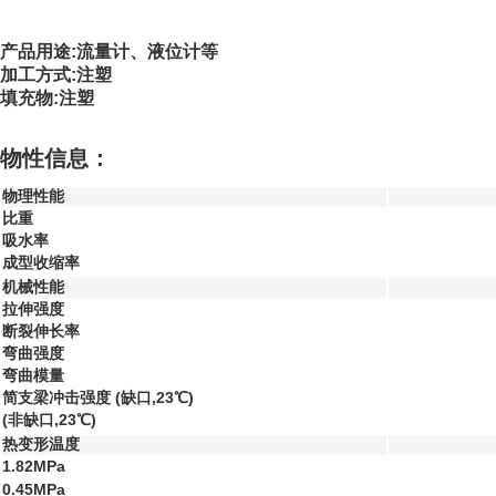
产品用途:流量计、液位计等
加工方式:注塑
填充物:注塑
物性信息：
物理性能
比重
吸水率
成型收缩率
机械性能
拉伸强度
断裂伸长率
弯曲强度
弯曲模量
简支梁冲击强度 (缺口,23℃)
(非缺口,23℃)
热变形温度
1.82MPa
0.45MPa