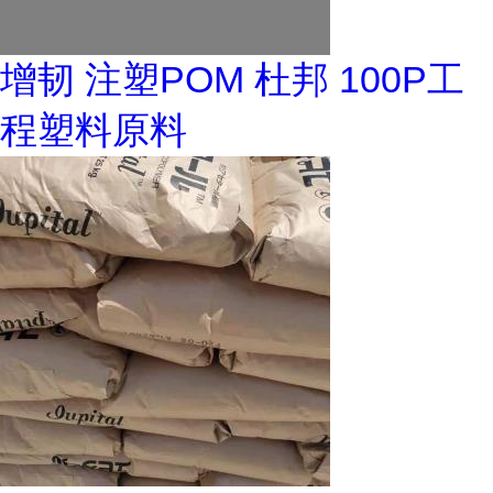
增韧 注塑POM 杜邦 100P工
程塑料原料